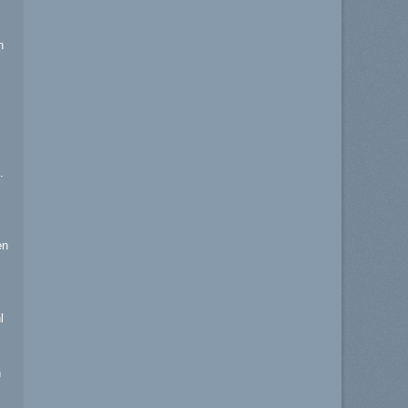
n
.
en
l
n