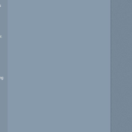
s
r.
ng