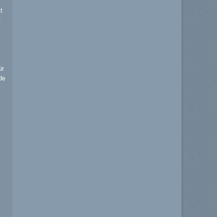
t
ß
ür
de