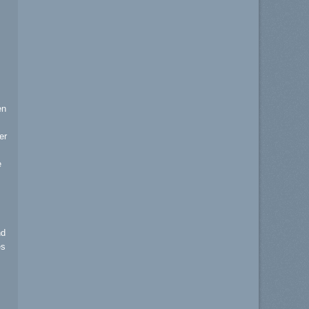
en
er
e
nd
es